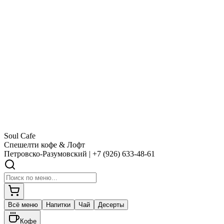
зонные & Ягодный чай
ециальные напитки и ягодные чаи
Классика & Авторские
Эспрессо, латте, капучино и раф
Soul Cafe
Спешелти кофе & Лофт
Петровско-Разумовский | +7 (926) 633-48-61
Всё меню
Напитки
Чай
Десерты
Кофе