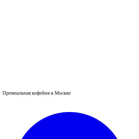
Телефон:
+7 (926) 633-48-61
Политика конфиденциальности
-
обработка
персональных данных (ФЗ-152)
Условия использования
-
правила использования сайта
Вернуться на главную
Премиальная кофейня в Москве