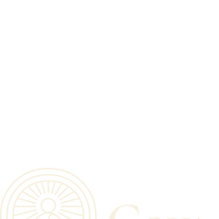
Количество посетителей сайта
Источники трафика
Поведение пользователей на сайте
Тип cookie
Срок хранения
Сессионные
До закрытия браузера
Постоянные (настройки)
До 1 года
Аналитические
До 2 лет